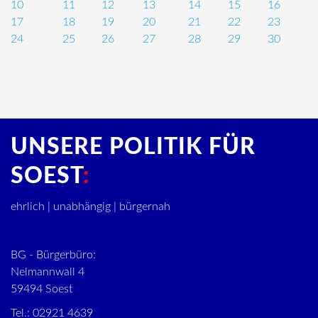
10
11
12
13
14
15
16
17
18
19
20
21
22
23
24
25
26
27
28
29
30
UNSERE POLITIK FÜR
SOEST
ehrlich | unabhängig | bürgernah
BG - Bürgerbüro:
Nelmannwall 4
59494 Soest
Tel.: 02921 4639