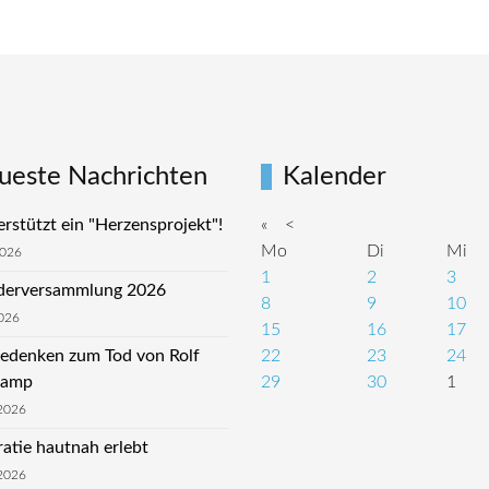
ueste Nachrichten
Kalender
rstützt ein "Herzensprojekt"!
«
<
Mo
Di
Mi
2026
1
2
3
ederversammlung 2026
8
9
10
026
15
16
17
edenken zum Tod von Rolf
22
23
24
kamp
29
30
1
2026
tie hautnah erlebt
2026