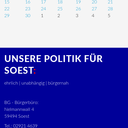
15
16
17
18
19
20
21
22
23
24
25
26
27
28
29
30
1
2
3
4
5
UNSERE POLITIK FÜR
SOEST
ehrlich | unabhängig | bürgernah
BG - Bürgerbüro:
Nelmannwall 4
59494 Soest
Tel.: 02921 4639