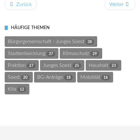
Zurück
Weiter
HÄUFIGE THEMEN
Bürgergemeinschaft - Junges Soest
38
Stadtentwicklung
Klimaschutz
37
29
Fraktion
Junges Soest
Haushalt
27
25
23
Soest
BG-Anträge
Mobilität
20
18
16
Kita
12