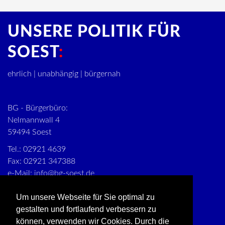
UNSERE POLITIK FÜR
SOEST
ehrlich | unabhängig | bürgernah
BG - Bürgerbüro:
Nelmannwall 4
59494 Soest
Tel.: 02921 4639
Fax: 02921 347388
e-Mail:
info@bg-soest.de
Besuchen Sie uns auf
Facebook
Um unsere Webseite für Sie optimal zu
gestalten und fortlaufend verbessern zu
können, verwenden wir Cookies. Durch die