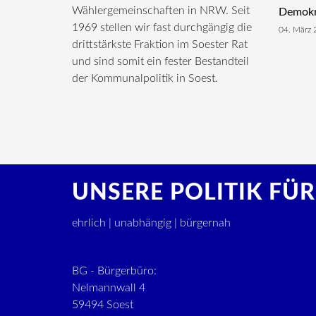
Wählergemeinschaften in NRW. Seit
Demokra
1969 stellen wir fast durchgängig die
04. März 
drittstärkste Fraktion im Soester Rat
und sind somit ein fester Bestandteil
der Kommunalpolitik in Soest.
UNSERE POLITIK FÜR
ehrlich | unabhängig | bürgernah
BG - Bürgerbüro:
Nelmannwall 4
59494 Soest