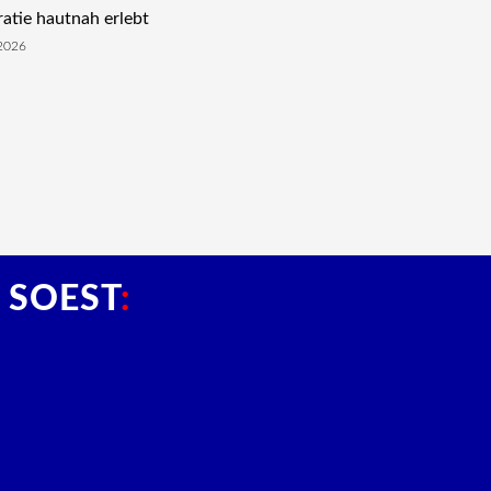
tie hautnah erlebt
2026
 SOEST