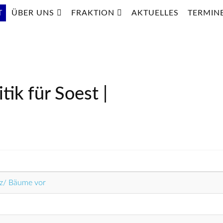
T
ÜBER UNS
FRAKTION
AKTUELLES
TERMIN
tik für Soest |
tz/ Bäume vor